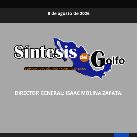
Saltar
8 de agosto de 2026
al
contenido
DIRECTOR GENERAL: ISAAC MOLINA ZAPATA.