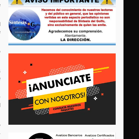
e
l
e
o
s
e
r
l
o
,