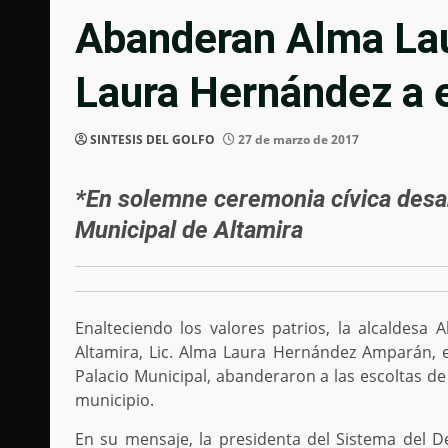
Abanderan Alma La
Laura Hernández a 
SINTESIS DEL GOLFO
27 de marzo de 2017
*En solemne ceremonia cívica desar
Municipal de Altamira
Enalteciendo los valores patrios, la alcaldesa
Altamira, Lic. Alma Laura Hernández Amparán, e
Palacio Municipal, abanderaron a las escoltas de
municipio.
En su mensaje, la presidenta del Sistema del De