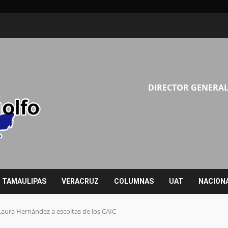
DIRECTOR GENERAL
TAMAULIPAS
VERACRUZ
COLUMNAS
UAT
NACION
ura Hernández a escoltas de los CAIC