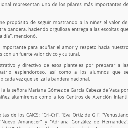
ional representan uno de los pilares más importantes d
me propósito de seguir mostrando a la niñez el valor de
stra bandera, haciendo orgullosa entrega a las escoltas qu
a día’’, mencionó.
e importante para acuñar el amor y respeto hacia nuestr
con un fuerte valor cívico y cultural.
trativo y directivo de esos planteles por preparar a la
patrio esplendoroso, así como a los alumnos que s
 cada vez que se iza la bandera nacional.
al a la señora Mariana Gómez de García Cabeza de Vaca po
 niñez altamirense como a los Centros de
Atención Infanti
ltas de los CAICS:
“Cri-Cri’’, “Eva Ortiz de Gil’’,
“Venustian
’, “Nuevo Amanecer’’ y
“Adriana González de Hernández’’