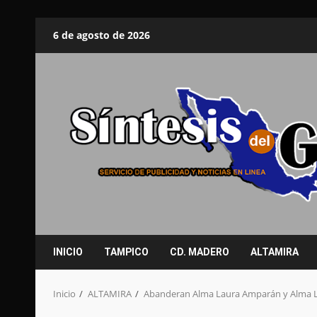
Saltar
6 de agosto de 2026
al
contenido
INICIO
TAMPICO
CD. MADERO
ALTAMIRA
Inicio
ALTAMIRA
Abanderan Alma Laura Amparán y Alma La