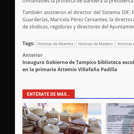
tomándoles la protesta de bandera la presidenta
También asistieron el director del Sistema DIF, 
Guarderías, Maricela Pérez Cervantes; la directo
de síndicos, regidores y directores del Ayuntamie
Tags:
Noticias de Altamira
Noticias de Madero
Noticias
Post
Anterior
Inaugura Gobierno de Tampico biblioteca esco
navigation
en la primaria Artemio Villafaña Padilla
ENTÉRATE DE MÁS...