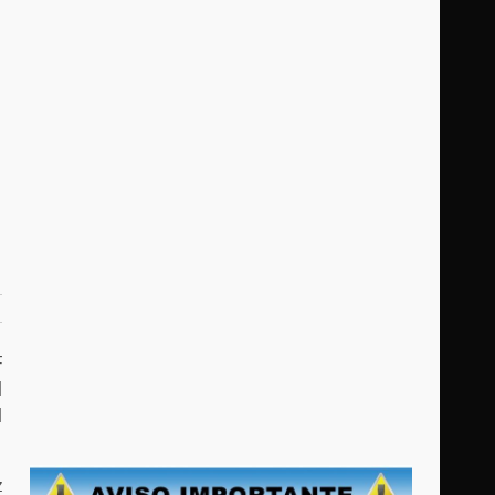
F
l
l
z