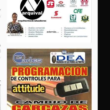
y
s
e
l
n