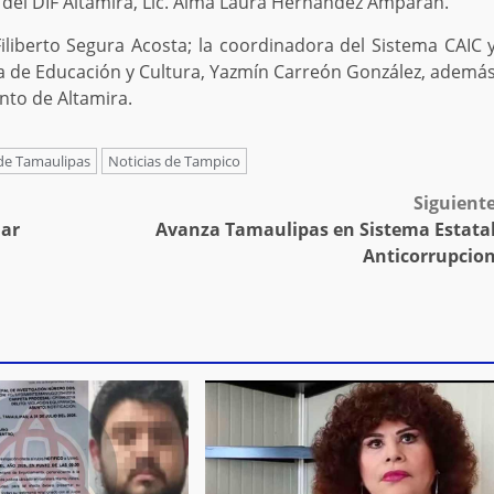
 del DIF Altamira, Lic. Alma Laura Hernández Amparán.
Filiberto Segura Acosta; la coordinadora del Sistema CAIC 
ra de Educación y Cultura, Yazmín Carreón González, ademá
nto de Altamira.
 de Tamaulipas
Noticias de Tampico
Siguient
lar
Avanza Tamaulipas en Sistema Estata
Anticorrupcio