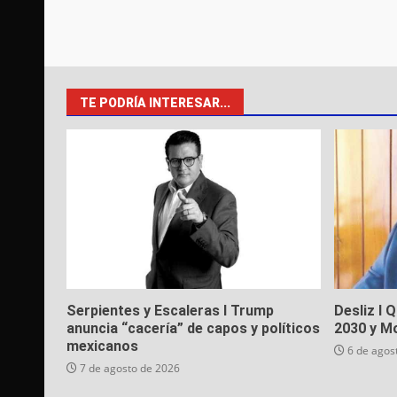
TE PODRÍA INTERESAR...
Serpientes y Escaleras I Trump
Desliz I 
anuncia “cacería” de capos y políticos
2030 y M
mexicanos
6 de agos
7 de agosto de 2026