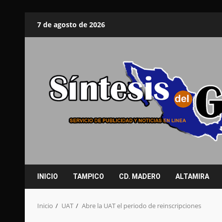
Saltar
7 de agosto de 2026
al
contenido
INICIO
TAMPICO
CD. MADERO
ALTAMIRA
Inicio
UAT
Abre la UAT el periodo de reinscripciones