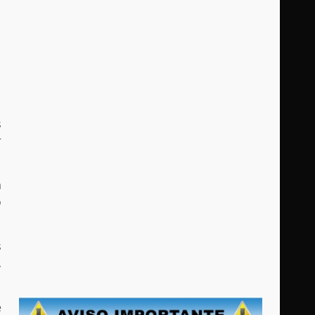
s
r
a
o
s
,
e