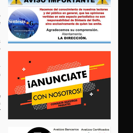
o
e
s
o
r
n
e
a
r