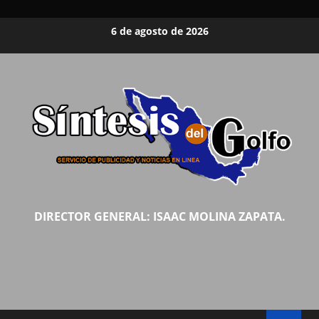
Saltar
6 de agosto de 2026
al
contenido
DIRECTOR GENERAL: ISAAC MOLINA ZAPATA.