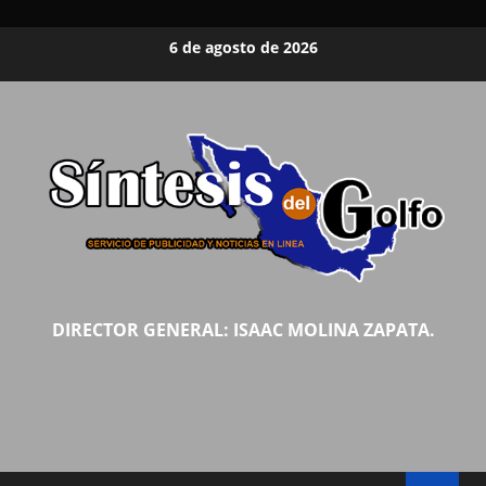
Saltar
6 de agosto de 2026
al
contenido
DIRECTOR GENERAL: ISAAC MOLINA ZAPATA.