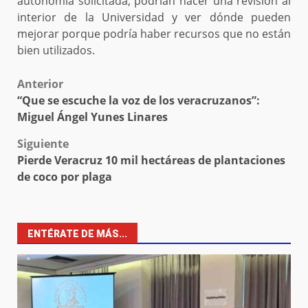
autonomía solicitada, podrían hacer una revisión al
interior de la Universidad y ver dónde pueden
mejorar porque podría haber recursos que no están
bien utilizados.
Post
Anterior
“Que se escuche la voz de los veracruzanos”:
navigation
Miguel Ángel Yunes Linares
Siguiente
Pierde Veracruz 10 mil hectáreas de plantaciones
de coco por plaga
ENTÉRATE DE MÁS...