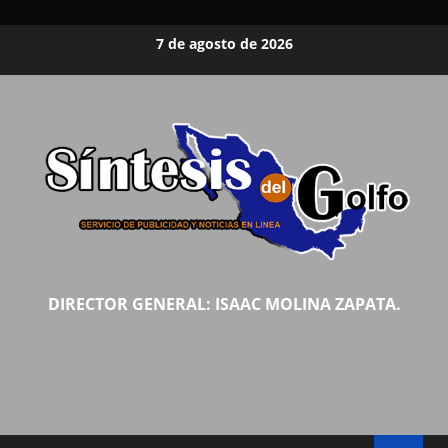
Saltar
7 de agosto de 2026
al
contenido
DIRECTOR GENERAL: ISAAC MOLINA ZAPATA.