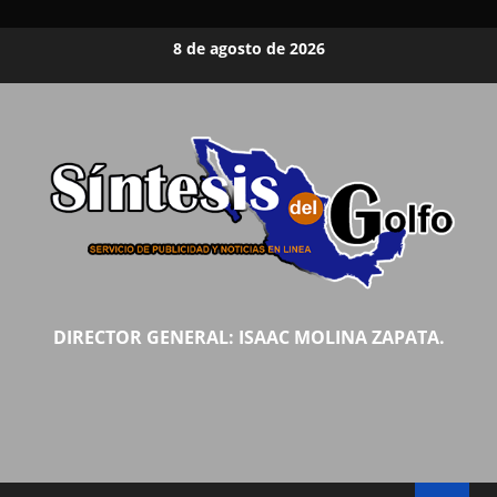
Saltar
8 de agosto de 2026
al
contenido
DIRECTOR GENERAL: ISAAC MOLINA ZAPATA.