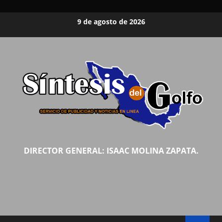
Saltar
9 de agosto de 2026
al
contenido
DIRECTOR GENERAL: ISAAC MOLINA ZAPATA.