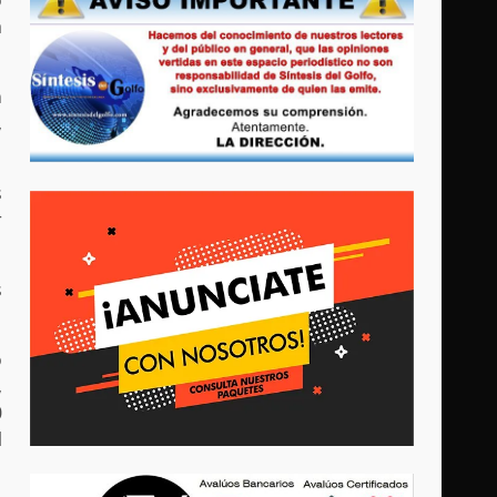
o
a
n
,
s
r
s
o
,
0
l