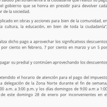
e saludó personalmente a la ciudadanía que realizó su pag
el gobierno que se honra en presidir para devolver cad
r de la sociedad.
aplicado en obras y acciones para bien de la comunidad, e
la cultura, la educación, en bien de toda la ciudadanía”
aliza dicho pago a aprovechar los significativos descuento
 por ciento en febrero, 7 por ciento en marzo y un 5 po
 pagar su predial y continúen aprovechando los descuento
tendido el horario de atención para el pago del impuest
la delegación de la Zona Norte durante el fin de semana
0 a.m. a 3:00 p.m. y los días domingos de 9:00 a.m a 1:0
n de este domingo 28 de enero por inconvenientes en e