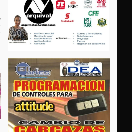
e
o
o