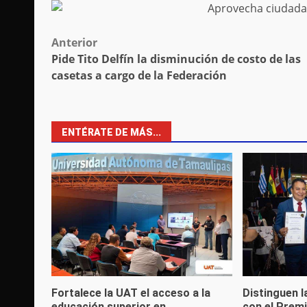
Post
Anterior
Pide Tito Delfín la disminución de costo de las
navigation
casetas a cargo de la Federación
ENTÉRATE DE MÁS...
Fortalece la UAT el acceso a la
Distinguen l
educación superior en
con el Premi