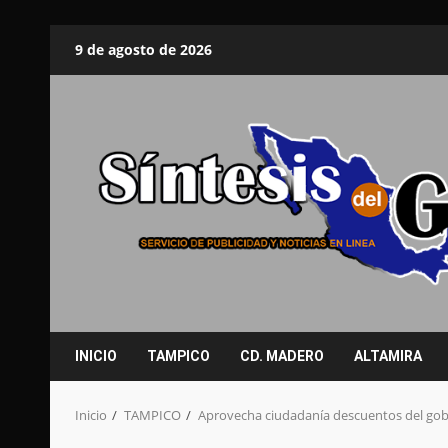
Saltar
9 de agosto de 2026
al
contenido
INICIO
TAMPICO
CD. MADERO
ALTAMIRA
Inicio
TAMPICO
Aprovecha ciudadanía descuentos del gob