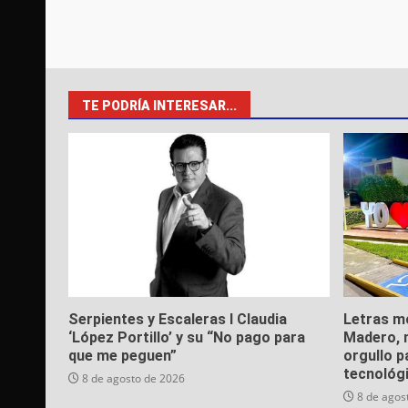
TE PODRÍA INTERESAR...
Serpientes y Escaleras I Claudia
Letras m
‘López Portillo’ y su “No pago para
Madero, n
que me peguen”
orgullo p
tecnológ
8 de agosto de 2026
8 de agos