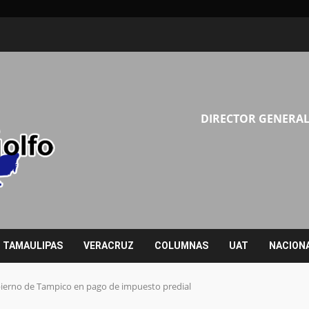
DIRECTOR GENERAL
TAMAULIPAS
VERACRUZ
COLUMNAS
UAT
NACION
ierno de Tampico en pago de impuesto predial