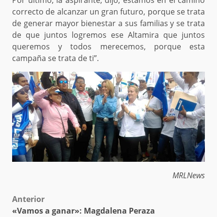
Por último, la aspirante, dijo; estamos en el camino
correcto de alcanzar un gran futuro, porque se trata
de generar mayor bienestar a sus familias y se trata
de que juntos logremos ese Altamira que juntos
queremos y todos merecemos, porque esta
campaña se trata de ti”.
MRLNews
Post
Anterior
«Vamos a ganar»: Magdalena Peraza