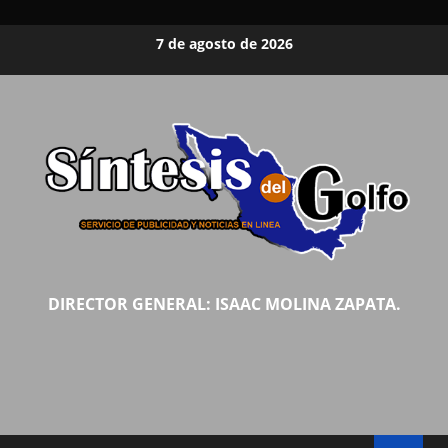
Saltar
7 de agosto de 2026
al
contenido
DIRECTOR GENERAL: ISAAC MOLINA ZAPATA.