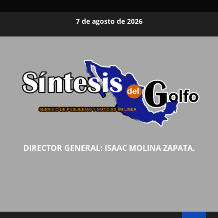
Saltar
7 de agosto de 2026
al
contenido
DIRECTOR GENERAL: ISAAC MOLINA ZAPATA.