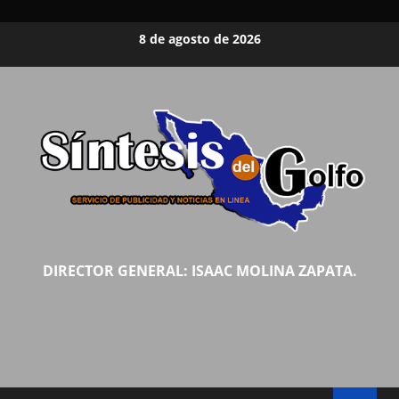
Saltar
8 de agosto de 2026
al
contenido
DIRECTOR GENERAL: ISAAC MOLINA ZAPATA.