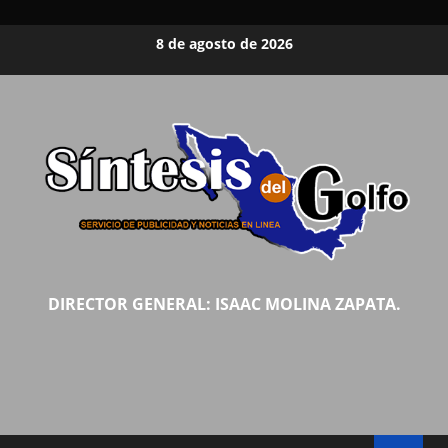
Saltar
8 de agosto de 2026
al
contenido
DIRECTOR GENERAL: ISAAC MOLINA ZAPATA.