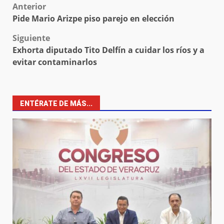
Post
Anterior
Pide Mario Arizpe piso parejo en elección
navigation
Siguiente
Exhorta diputado Tito Delfín a cuidar los ríos y a
evitar contaminarlos
ENTÉRATE DE MÁS...