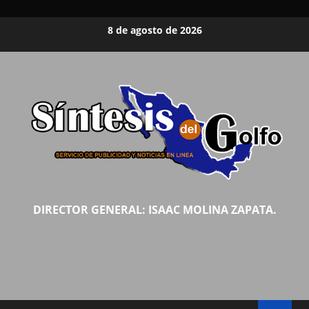
Saltar
8 de agosto de 2026
al
contenido
DIRECTOR GENERAL: ISAAC MOLINA ZAPATA.