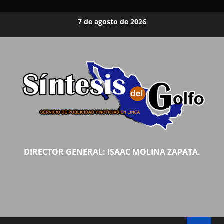
Saltar
7 de agosto de 2026
al
contenido
DIRECTOR GENERAL: ISAAC MOLINA ZAPATA.