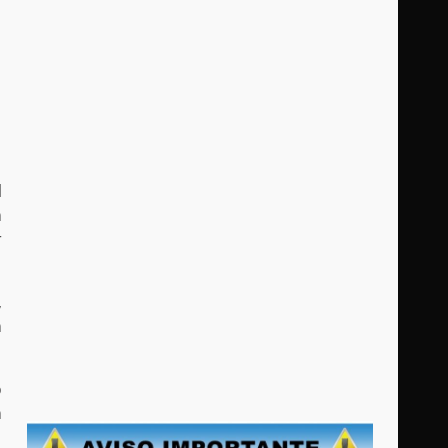
l
n
r
,
n
o
n