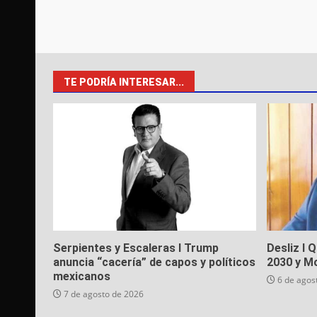
TE PODRÍA INTERESAR...
Serpientes y Escaleras I Trump
Desliz I 
anuncia “cacería” de capos y políticos
2030 y M
mexicanos
6 de agos
7 de agosto de 2026