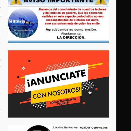
r
s
r
u
,
e
n
e
s
a