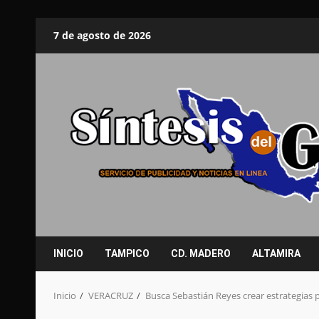
Saltar
7 de agosto de 2026
al
contenido
INICIO
TAMPICO
CD. MADERO
ALTAMIRA
Inicio
VERACRUZ
Busca Sebastián Reyes crear estrategias 