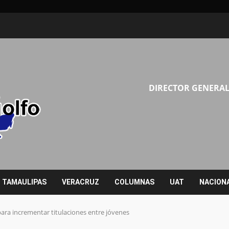
DIRECTOR GENERAL
TAMAULIPAS
VERACRUZ
COLUMNAS
UAT
NACION
para incrementar titulaciones entre jóvenes