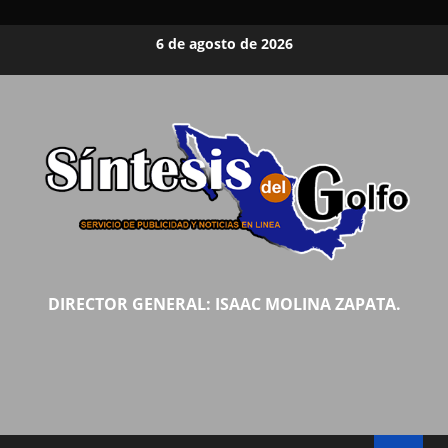
Saltar
6 de agosto de 2026
al
contenido
DIRECTOR GENERAL: ISAAC MOLINA ZAPATA.