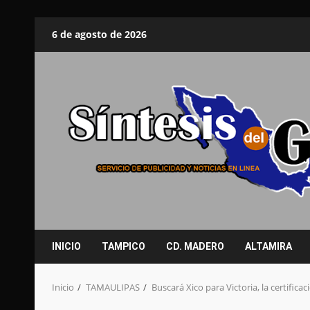
Saltar
6 de agosto de 2026
al
contenido
INICIO
TAMPICO
CD. MADERO
ALTAMIRA
Inicio
TAMAULIPAS
Buscará Xico para Victoria, la certifica