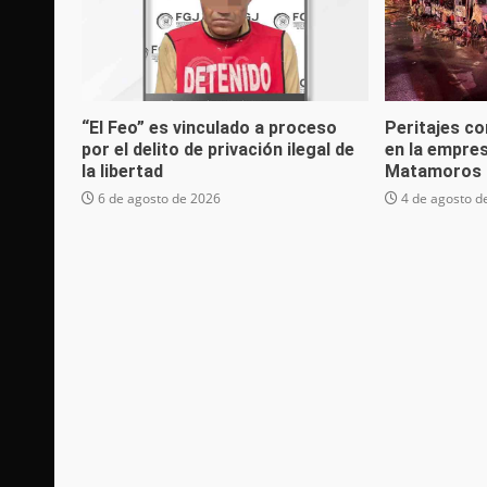
“El Feo” es vinculado a proceso
Peritajes co
por el delito de privación ilegal de
en la empre
la libertad
Matamoros 
6 de agosto de 2026
4 de agosto d