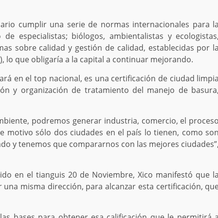
ario cumplir una serie de normas internacionales para l
e especialistas; biólogos, ambientalistas y ecologistas
as sobre calidad y gestión de calidad, establecidas por l
, lo que obligaría a la capital a continuar mejorando.
ará en el top nacional, es una certificación de ciudad limpi
ión y organización de tratamiento del manejo de basura
mbiente, podremos generar industria, comercio, el proces
ese motivo sólo dos ciudades en el país lo tienen, como so
tado y tenemos que compararnos con las mejores ciudades”
ido en el tianguis 20 de Noviembre, Xico manifestó que l
 una misma dirección, para alcanzar esta certificación, qu
las bases para obtener esa calificación que le permitirá 