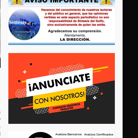
a
y
s
l