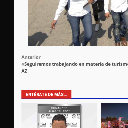
Post
Anterior
«Seguiremos trabajando en materia de turism
navigation
AZ
ENTÉRATE DE MÁS...