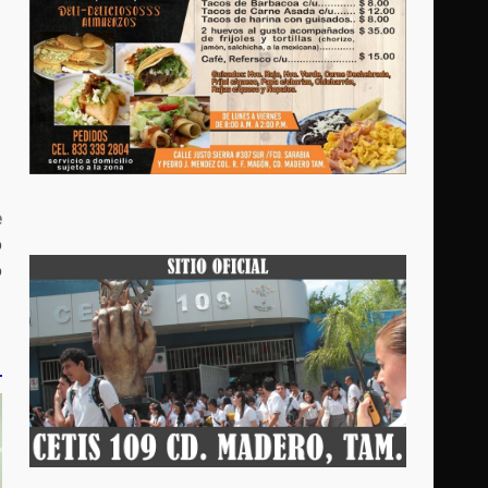
e
o
o