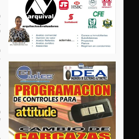
a
,
a
a
,
o
n
,
a
e
a