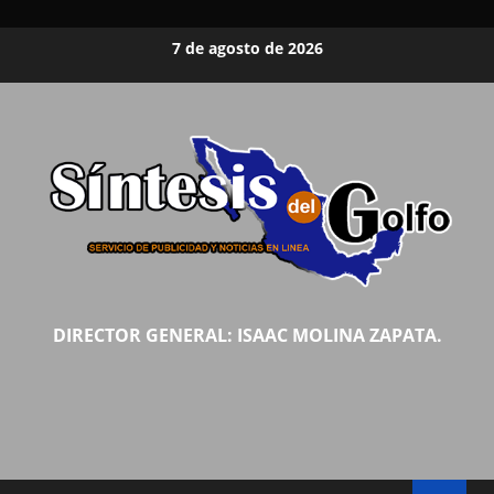
Saltar
7 de agosto de 2026
al
contenido
DIRECTOR GENERAL: ISAAC MOLINA ZAPATA.