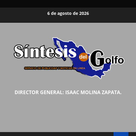
Saltar
6 de agosto de 2026
al
contenido
DIRECTOR GENERAL: ISAAC MOLINA ZAPATA.