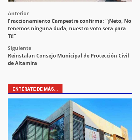
Post
Anterior
Fraccionamiento Campestre confirma: “¡Neto, No
navigation
tenemos ninguna duda, nuestro voto sera para
Ti!”
Siguiente
Reinstalan Consejo Municipal de Protección Civil
de Altamira
ENTÉRATE DE MÁS...