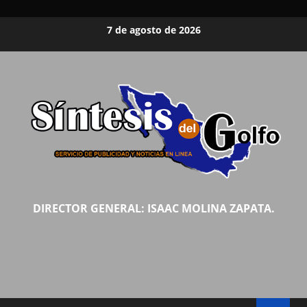
Saltar
7 de agosto de 2026
al
contenido
DIRECTOR GENERAL: ISAAC MOLINA ZAPATA.