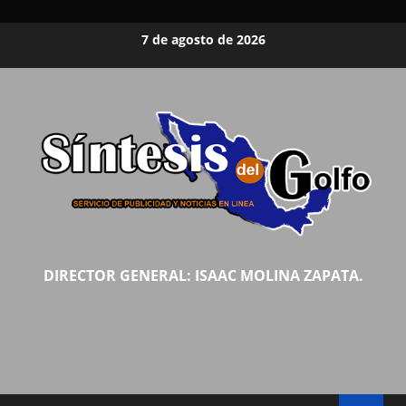
Saltar
7 de agosto de 2026
al
contenido
DIRECTOR GENERAL: ISAAC MOLINA ZAPATA.