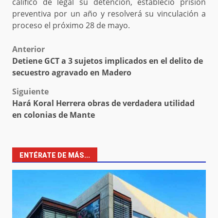
calificó de legal su detención, estableció prisión
preventiva por un año y resolverá su vinculación a
proceso el próximo 28 de mayo.
Post
Anterior
Detiene GCT a 3 sujetos implicados en el delito de
navigation
secuestro agravado en Madero
Siguiente
Hará Koral Herrera obras de verdadera utilidad
en colonias de Mante
ENTÉRATE DE MÁS...