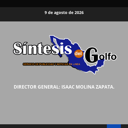
Saltar
9 de agosto de 2026
al
contenido
DIRECTOR GENERAL: ISAAC MOLINA ZAPATA.