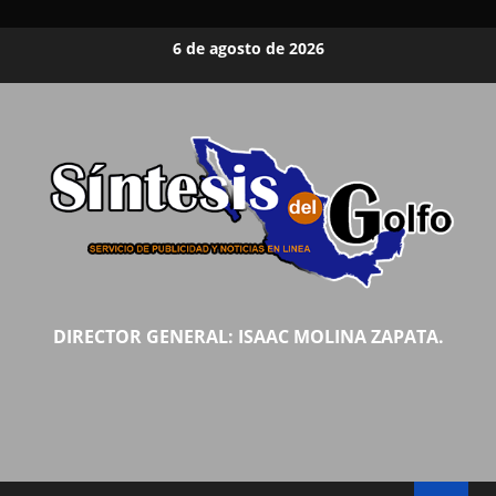
Saltar
6 de agosto de 2026
al
contenido
DIRECTOR GENERAL: ISAAC MOLINA ZAPATA.