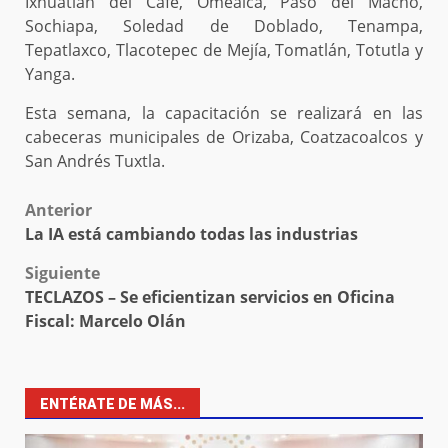
Ixhuatlán del Café, Omealca, Paso del Macho,
Sochiapa, Soledad de Doblado, Tenampa,
Tepatlaxco, Tlacotepec de Mejía, Tomatlán, Totutla y
Yanga.
Esta semana, la capacitación se realizará en las
cabeceras municipales de Orizaba, Coatzacoalcos y
San Andrés Tuxtla.
Post
Anterior
La IA está cambiando todas las industrias
navigation
Siguiente
TECLAZOS – Se eficientizan servicios en Oficina
Fiscal: Marcelo Olán
ENTÉRATE DE MÁS...