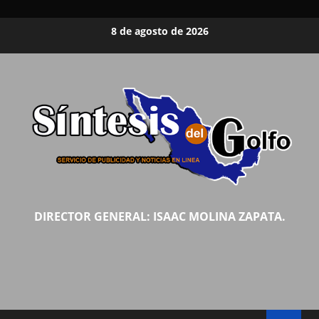
Saltar
8 de agosto de 2026
al
contenido
DIRECTOR GENERAL: ISAAC MOLINA ZAPATA.