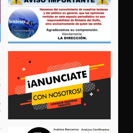
,
a
e
o
r