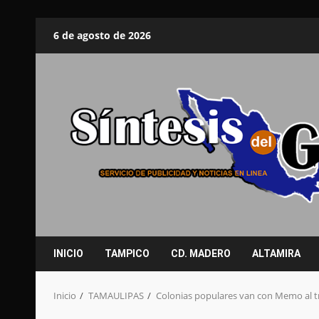
Saltar
6 de agosto de 2026
al
contenido
INICIO
TAMPICO
CD. MADERO
ALTAMIRA
Inicio
TAMAULIPAS
Colonias populares van con Memo al t