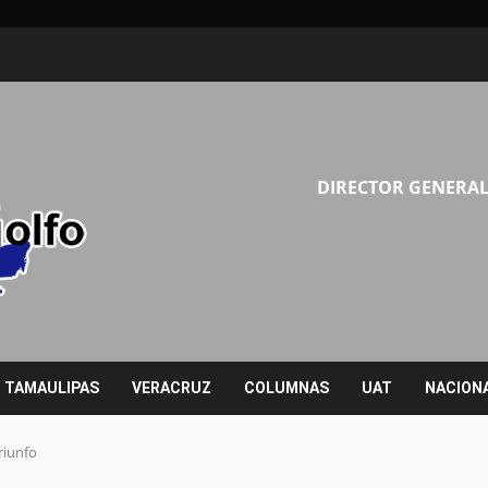
DIRECTOR GENERAL
TAMAULIPAS
VERACRUZ
COLUMNAS
UAT
NACION
riunfo