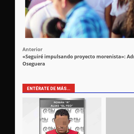
Post
Anterior
«Seguiré impulsando proyecto morenista»: Ad
navigation
Oseguera
ENTÉRATE DE MÁS...