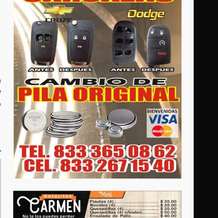
e
y
o