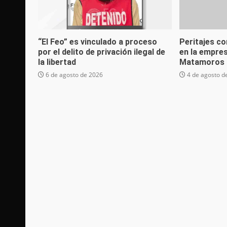
“El Feo” es vinculado a proceso
Peritajes co
por el delito de privación ilegal de
en la empre
la libertad
Matamoros 
6 de agosto de 2026
4 de agosto d