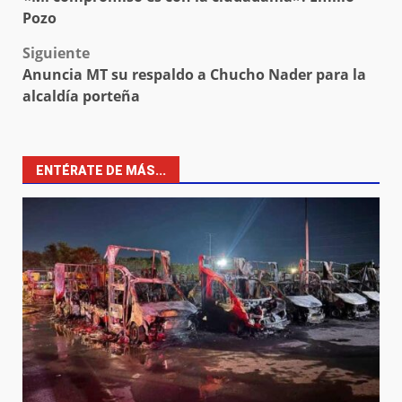
navigation
Pozo
Siguiente
Anuncia MT su respaldo a Chucho Nader para la
alcaldía porteña
ENTÉRATE DE MÁS...