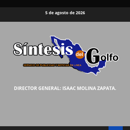
Saltar
5 de agosto de 2026
al
contenido
DIRECTOR GENERAL: ISAAC MOLINA ZAPATA.