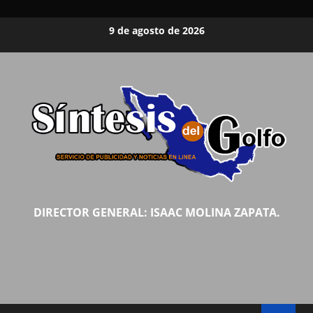
Saltar
9 de agosto de 2026
al
contenido
DIRECTOR GENERAL: ISAAC MOLINA ZAPATA.