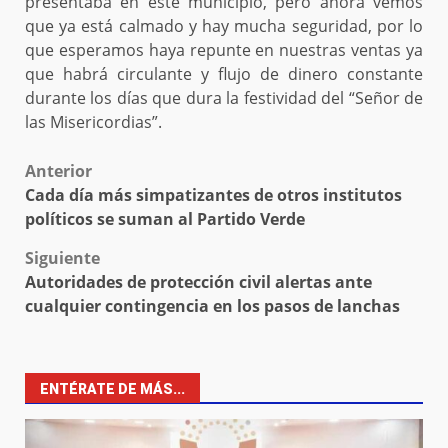
presentaba en este municipio, pero ahora vemos
que ya está calmado y hay mucha seguridad, por lo
que esperamos haya repunte en nuestras ventas ya
que habrá circulante y flujo de dinero constante
durante los días que dura la festividad del “Señor de
las Misericordias”.
Post
Anterior
Cada día más simpatizantes de otros institutos
navigation
políticos se suman al Partido Verde
Siguiente
Autoridades de protección civil alertas ante
cualquier contingencia en los pasos de lanchas
ENTÉRATE DE MÁS...