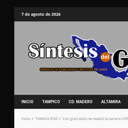
Saltar
7 de agosto de 2026
al
contenido
INICIO
TAMPICO
CD. MADERO
ALTAMIRA
Inicio
TAMAULIPAS
Con gran éxito se realizó la carrera C