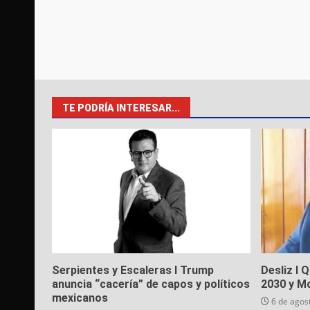
TE PODRÍA INTERESAR...
Serpientes y Escaleras I Trump
Desliz I 
anuncia “cacería” de capos y políticos
2030 y M
mexicanos
6 de agos