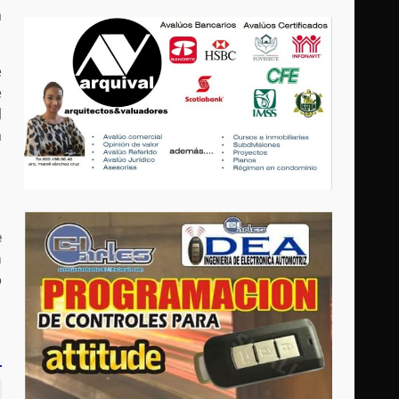
a
e
e
l
a
e
a
o