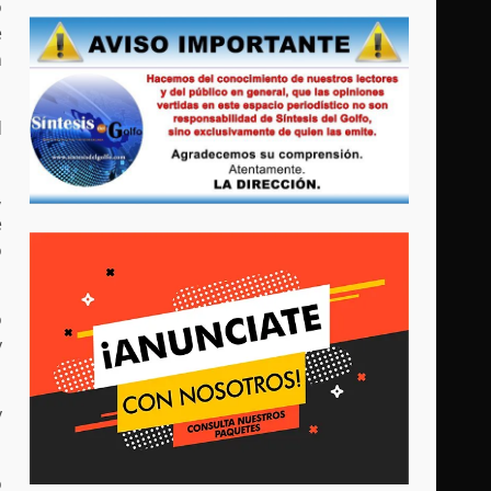
o
e
n
d
,
e
o
o
y
y
o