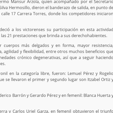
illermo Mansur Arzola, quien acompañado por el Secretari
Silva Hermosillo, dieron el banderazo de salida, en punto d
calle 17 Carrera Torres, donde los competidores iniciaro
eció a los victorenses su participación en esta activida
las 21 prestaciones que brinda a sus derechohabientes.
er cuerpos más delgados y en forma, mayor resistencia
, agilidad y flexibilidad, entre otros muchos beneficios qu
rmedades crónico degenerativas, así que a seguir haciend
es.
nil en la categoría libre, fueron: Lemuel Pérez y Rogeli
e se llevaron el primer y segundo lugar son Itzabel Ortiz 
derico Barrón y Gerardo Pérez y en femenil: Blanca Huerta 
ra y Carlos Uriel Garza, en femenil obtuvieron el triunf