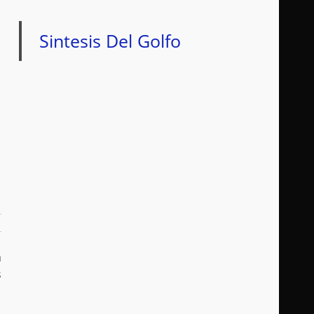
Sintesis Del Golfo
a
s