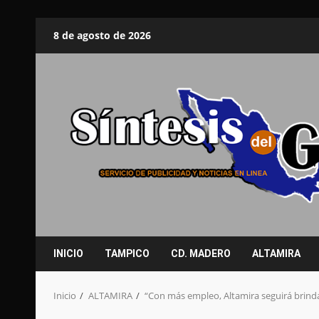
Saltar
8 de agosto de 2026
al
contenido
INICIO
TAMPICO
CD. MADERO
ALTAMIRA
Inicio
ALTAMIRA
“Con más empleo, Altamira seguirá brinda