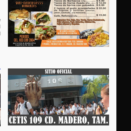
e
l
d