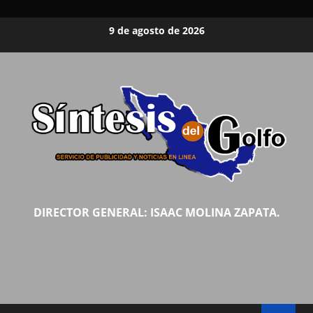
Saltar
9 de agosto de 2026
al
contenido
DIRECTOR GENERAL: ISAAC MOLINA ZAPATA.