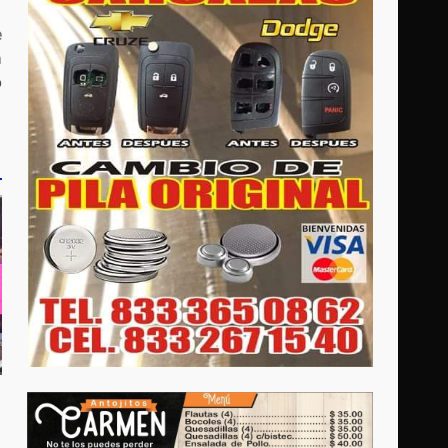
e
a
o