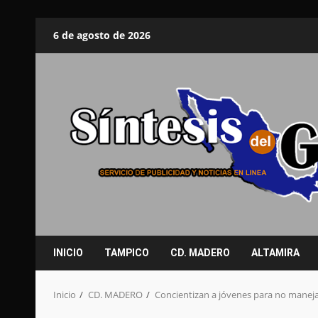
Saltar
6 de agosto de 2026
al
contenido
INICIO
TAMPICO
CD. MADERO
ALTAMIRA
Inicio
CD. MADERO
Concientizan a jóvenes para no manejar 