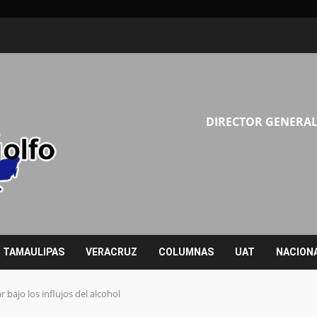
DIRECTOR GENERAL
TAMAULIPAS
VERACRUZ
COLUMNAS
UAT
NACION
bajo los influjos del alcohol