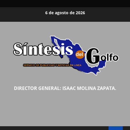
Saltar
6 de agosto de 2026
al
contenido
DIRECTOR GENERAL: ISAAC MOLINA ZAPATA.