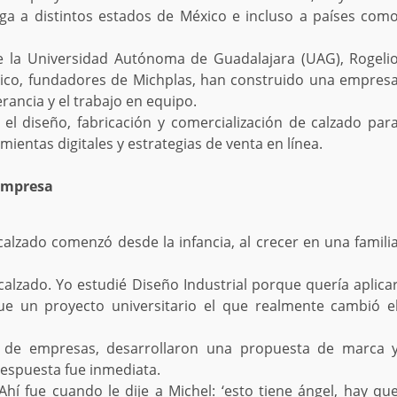
ga a distintos estados de México e incluso a países com
de la Universidad Autónoma de Guadalajara (UAG), Rogeli
Rico, fundadores de Michplas, han construido una empres
erancia y el trabajo en equipo.
 el diseño, fabricación y comercialización de calzado par
entas digitales y estrategias de venta en línea.
 empresa
 calzado comenzó desde la infancia, al crecer en una famili
alzado. Yo estudié Diseño Industrial porque quería aplica
fue un proyecto universitario el que realmente cambió e
 de empresas, desarrollaron una propuesta de marca 
respuesta fue inmediata.
hí fue cuando le dije a Michel: ‘esto tiene ángel, hay qu