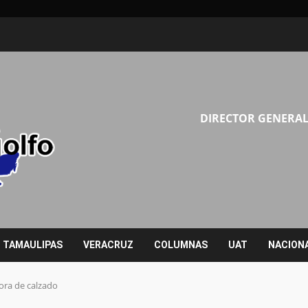
DIRECTOR GENERAL
TAMAULIPAS
VERACRUZ
COLUMNAS
UAT
NACION
ora de calzado