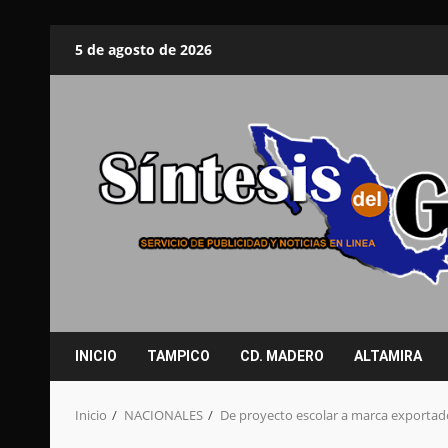
Saltar
5 de agosto de 2026
al
contenido
INICIO
TAMPICO
CD. MADERO
ALTAMIRA
Inicio
NACIONALES
De proyecto escolar a marca exportad