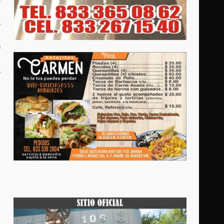
,
s
,