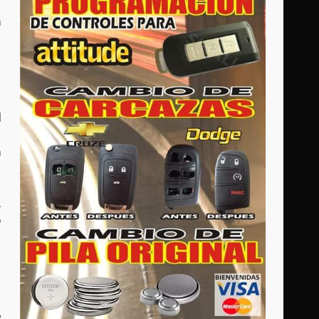
n
l
n
,
ó
e