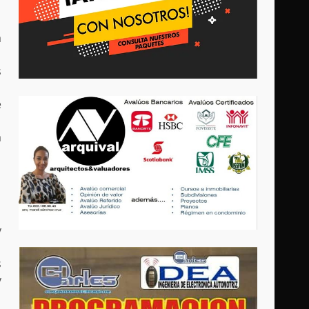
a
s
e
a
y
s
y