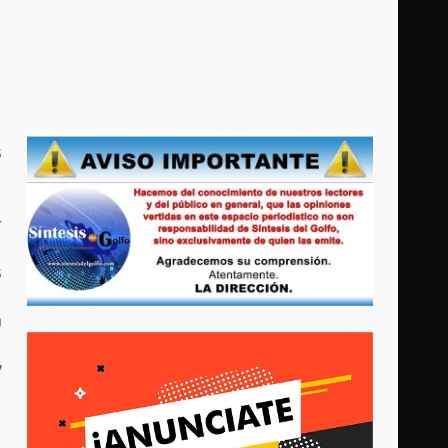
s
r
s
a
y