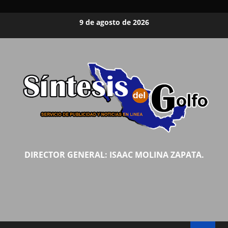
Saltar
9 de agosto de 2026
al
contenido
DIRECTOR GENERAL: ISAAC MOLINA ZAPATA.