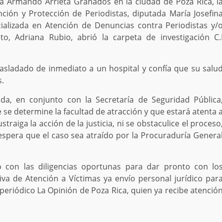
ta Armando Arrieta Granados en la ciudad de Poza Rica, l
ión y Protección de Periodistas, diputada María Josefin
ializada en Atención de Denuncias contra Periodistas y/
to, Adriana Rubio, abrió la carpeta de investigación C.
asladado de inmediato a un hospital y confía que su salu
s.
ada, en conjunto con la Secretaría de Seguridad Pública
 se determine la facultad de atracción y que estará atenta 
raiga la acción de la justicia, ni se obstaculice el proceso
 espera que el caso sea atraído por la Procuraduría Genera
bo con las diligencias oportunas para dar pronto con lo
va de Atención a Víctimas ya envío personal jurídico par
l periódico La Opinión de Poza Rica, quien ya recibe atenció