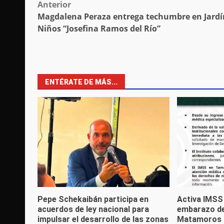
Post
Anterior
Magdalena Peraza entrega techumbre en Jardí
navigation
Niños “Josefina Ramos del Río”
ENTÉRATE DE MÁS...
Pepe Schekaibán participa en
Activa IMSS
acuerdos de ley nacional para
embarazo de
impulsar el desarrollo de las zonas
Matamoros