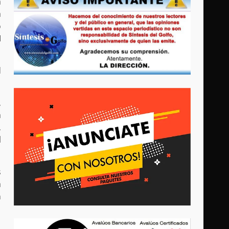
a
a
o
I
d
,
a
,
l
s
a
n