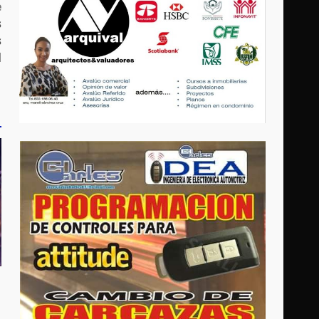
e
s
s
l