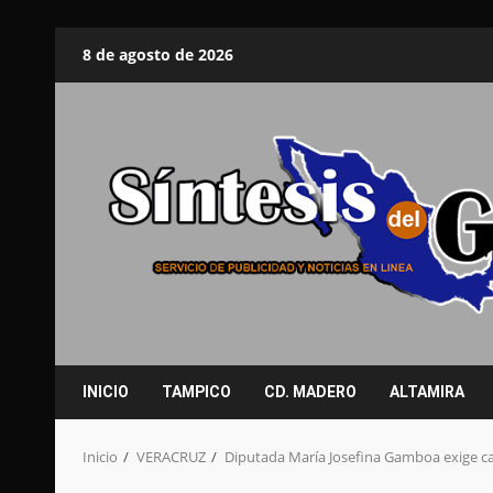
Saltar
8 de agosto de 2026
al
contenido
INICIO
TAMPICO
CD. MADERO
ALTAMIRA
Inicio
VERACRUZ
Diputada María Josefina Gamboa exige ca