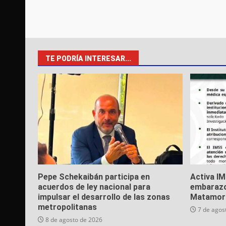
TE PODRÍA INTERESAR...
Pepe Schekaibán participa en
Activa I
acuerdos de ley nacional para
embarazo
impulsar el desarrollo de las zonas
Matamor
metropolitanas
7 de agos
8 de agosto de 2026