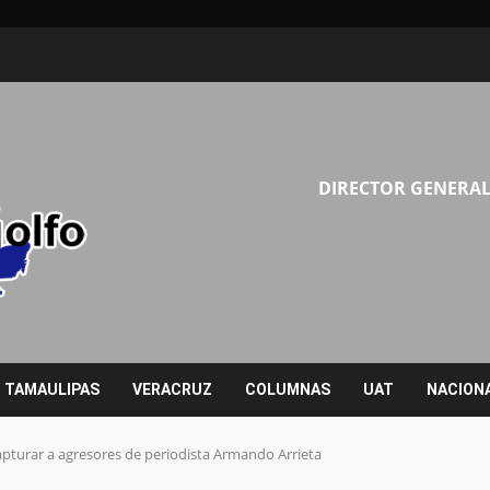
DIRECTOR GENERAL
TAMAULIPAS
VERACRUZ
COLUMNAS
UAT
NACION
pturar a agresores de periodista Armando Arrieta