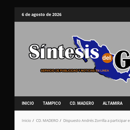
Saltar
6 de agosto de 2026
al
contenido
INICIO
TAMPICO
CD. MADERO
ALTAMIRA
Inicio
CD. MADERO
Dispuesto Andrés Zorrilla a participar 