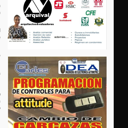
a
a
l
e
o
n
e
a
o