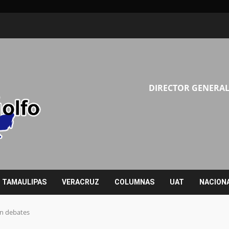
DIRECTOR GENERAL
TAMAULIPAS
VERACRUZ
COLUMNAS
UAT
NACION
en debates