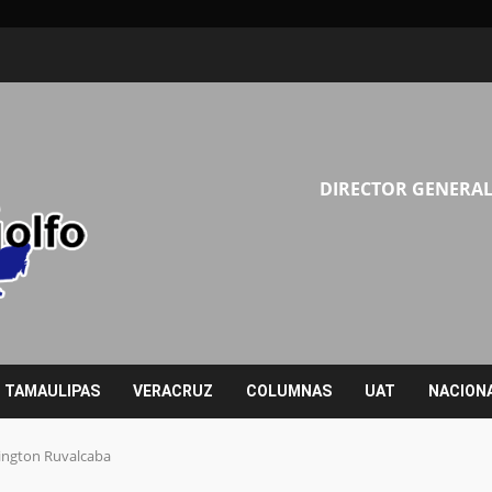
DIRECTOR GENERAL
TAMAULIPAS
VERACRUZ
COLUMNAS
UAT
NACION
rington Ruvalcaba