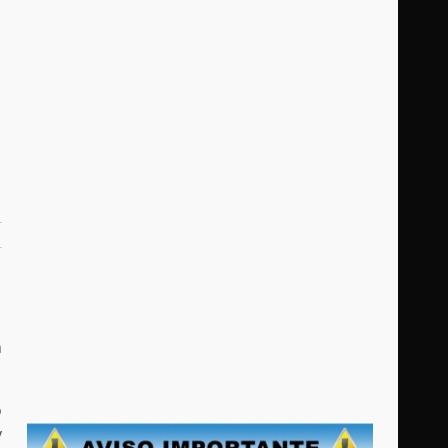
n
ó
y