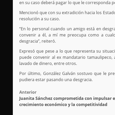
en su caso deberá pagar lo que le corresponda po
Mencionó que con su extradición hacia los Estad
resolución a su caso.
“En lo personal cuando un amigo está en desgrac
convenir a él, a mí me preocupa como a cual
desgracia”, reiteró.
Expresó que pese a lo que representa su situaci
puede convenir al ex mandatario tamaulipeco, 
lavado de dinero, entre otros.
Por último, González Galván sostuvo que le pr
pudiera estar pasando una desgracia.
Post
Anterior
Juanita Sánchez comprometida con impulsar e
navigation
crecimiento económico y la competitividad