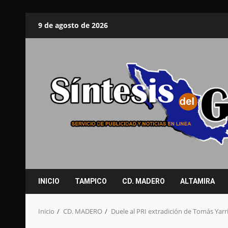
Saltar
9 de agosto de 2026
al
contenido
INICIO
TAMPICO
CD. MADERO
ALTAMIRA
Inicio
CD. MADERO
Duele al PRI extradición de Tomás Yar