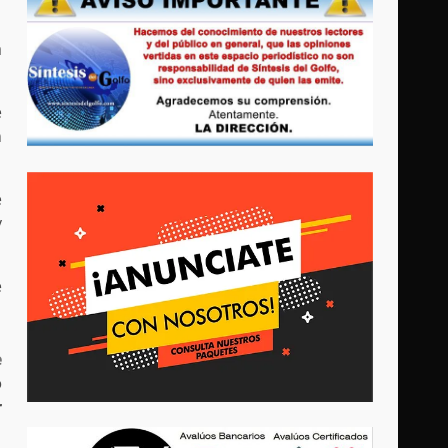
a
e
n
e
y
e
e
o
r