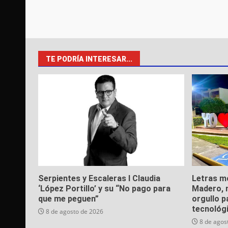
TE PODRÍA INTERESAR...
Serpientes y Escaleras I Claudia
Letras m
‘López Portillo’ y su “No pago para
Madero, n
que me peguen”
orgullo p
tecnológ
8 de agosto de 2026
8 de agos