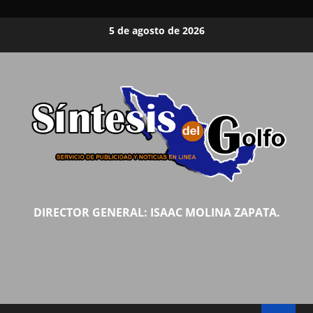
Saltar
5 de agosto de 2026
al
contenido
DIRECTOR GENERAL: ISAAC MOLINA ZAPATA.