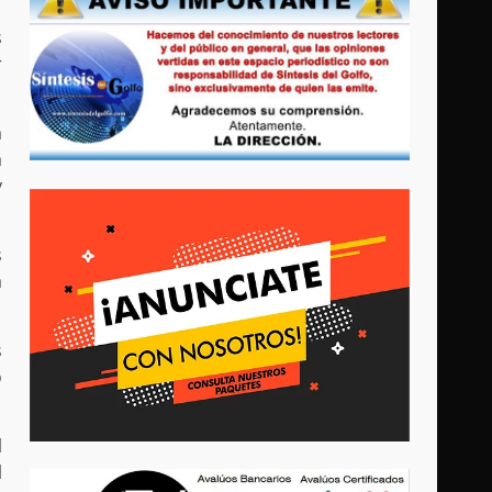
s
r
a
a
y
s
a
s
o
l
l