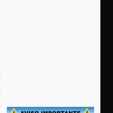
e
a
a
r
s