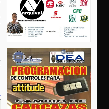
a
a
s
e
s
.