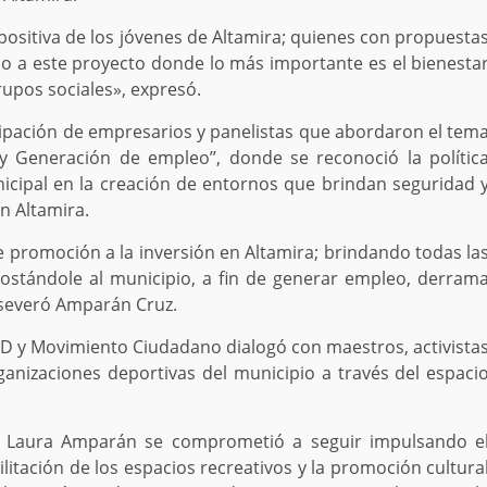
positiva de los jóvenes de Altamira; quienes con propuesta
o a este proyecto donde lo más importante es el bienesta
rupos sociales», expresó.
icipación de empresarios y panelistas que abordaron el tem
y Generación de empleo’’, donde se reconoció la polític
nicipal en la creación de entornos que brindan seguridad 
n Altamira.
 promoción a la inversión en Altamira; brindando todas la
postándole al municipio, a fin de generar empleo, derram
aseveró Amparán Cruz.
 PRD y Movimiento Ciudadano dialogó con maestros, activista
ganizaciones deportivas del municipio a través del espaci
 Laura Amparán se comprometió a seguir impulsando e
ilitación de los espacios recreativos y la promoción cultura