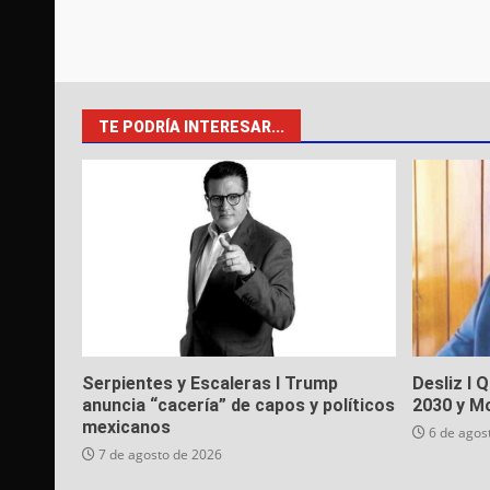
TE PODRÍA INTERESAR...
Serpientes y Escaleras I Trump
Desliz I 
anuncia “cacería” de capos y políticos
2030 y M
mexicanos
6 de agos
7 de agosto de 2026