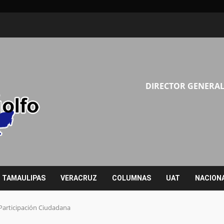
DIRECTOR GENERAL
TAMAULIPAS
VERACRUZ
COLUMNAS
UAT
NACION
articipación Ciudadana