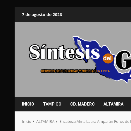
Saltar
7 de agosto de 2026
al
contenido
INICIO
TAMPICO
CD. MADERO
ALTAMIRA
Inicio
ALTAMIRA
Encabeza Alma Laura Amparán Foros de P