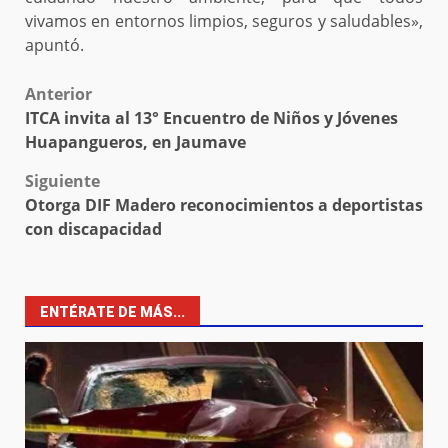
vivamos en entornos limpios, seguros y saludables»,
apuntó.
Post
Anterior
ITCA invita al 13° Encuentro de Niños y Jóvenes
navigation
Huapangueros, en Jaumave
Siguiente
Otorga DIF Madero reconocimientos a deportistas
con discapacidad
ENTÉRATE DE MÁS...