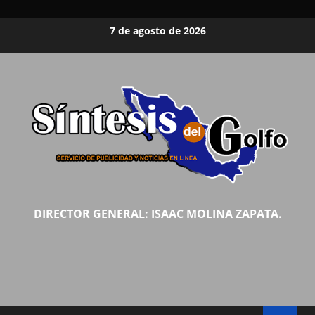
Saltar
7 de agosto de 2026
al
contenido
DIRECTOR GENERAL: ISAAC MOLINA ZAPATA.