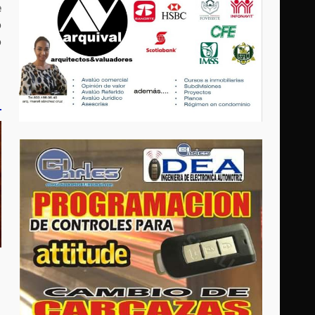
e
o
o