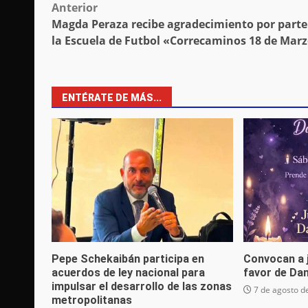
Post
Anterior
Magda Peraza recibe agradecimiento por parte
navigation
la Escuela de Futbol «Correcaminos 18 de Mar
ENTÉRATE DE MÁS...
Pepe Schekaibán participa en
Convocan a 
acuerdos de ley nacional para
favor de Da
impulsar el desarrollo de las zonas
7 de agosto d
metropolitanas