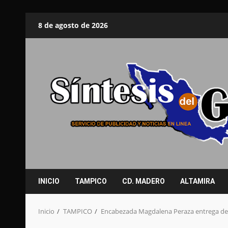
Saltar
8 de agosto de 2026
al
contenido
INICIO
TAMPICO
CD. MADERO
ALTAMIRA
Inicio
TAMPICO
Encabezada Magdalena Peraza entrega de 