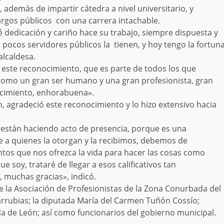
 además de impartir cátedra a nivel universitario, y
argos públicos con una carrera intachable.
 dedicación y cariño hace su trabajo, siempre dispuesta y
 pocos servidores públicos la tienen, y hoy tengo la fortun
alcaldesa.
e este reconocimiento, que es parte de todos los que
mo un gran ser humano y una gran profesionista, gran
ocimiento, enhorabuena».
ón, agradeció este reconocimiento y lo hizo extensivo hacia
 están haciendo acto de presencia, porque es una
e a quienes la otorgan y la recibimos, debemos de
s que nos ofrezca la vida para hacer las cosas como
e soy, trataré de llegar a esos calificativos tan
 muchas gracias», indicó.
e la Asociación de Profesionistas de la Zona Conurbada del
rrubias; la diputada María del Carmen Tuñón Cossío;
ada de León; así como funcionarios del gobierno municipal.