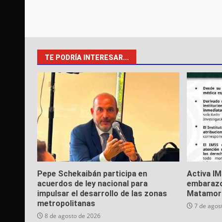
TE PODRÍA INTERESAR...
Pepe Schekaibán participa en
Activa I
acuerdos de ley nacional para
embarazo
impulsar el desarrollo de las zonas
Matamor
metropolitanas
7 de agos
8 de agosto de 2026