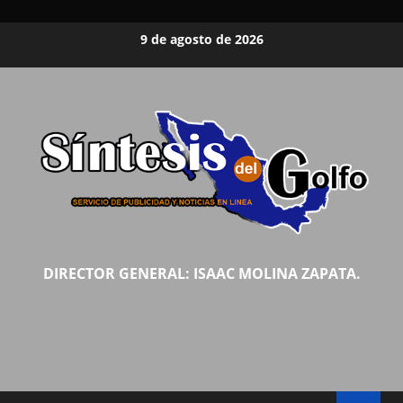
Saltar
9 de agosto de 2026
al
contenido
DIRECTOR GENERAL: ISAAC MOLINA ZAPATA.