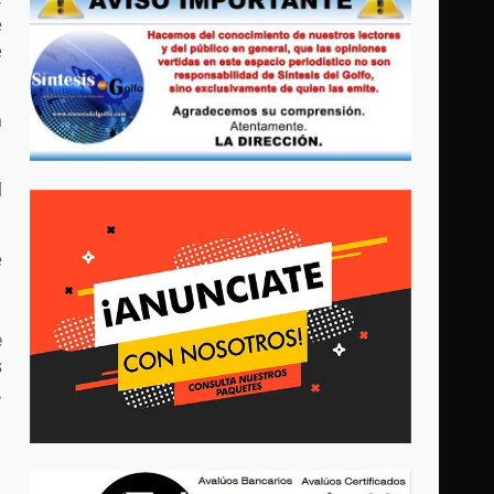
e
e
a
l
e
e
s
.