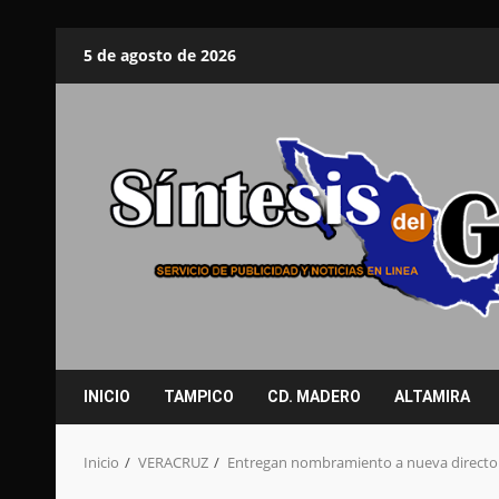
Saltar
5 de agosto de 2026
al
contenido
INICIO
TAMPICO
CD. MADERO
ALTAMIRA
Inicio
VERACRUZ
Entregan nombramiento a nueva director