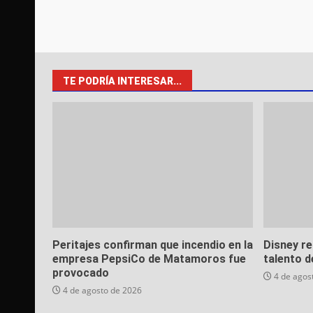
TE PODRÍA INTERESAR...
Peritajes confirman que incendio en la
Disney re
empresa PepsiCo de Matamoros fue
talento d
provocado
4 de agos
4 de agosto de 2026