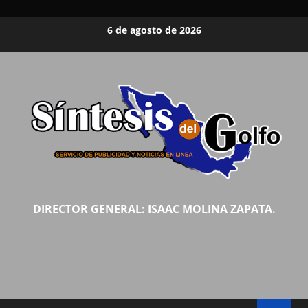
Saltar
6 de agosto de 2026
al
contenido
DIRECTOR GENERAL: ISAAC MOLINA ZAPATA.