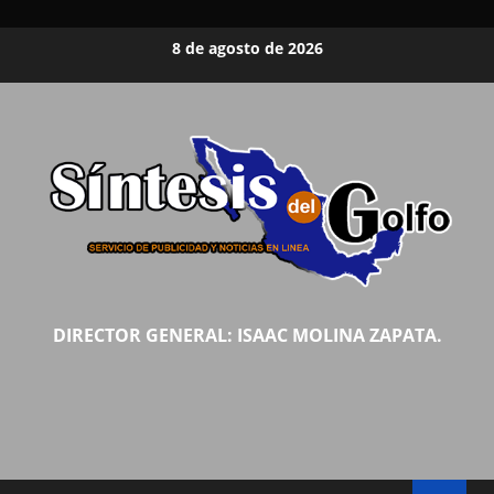
Saltar
8 de agosto de 2026
al
contenido
DIRECTOR GENERAL: ISAAC MOLINA ZAPATA.