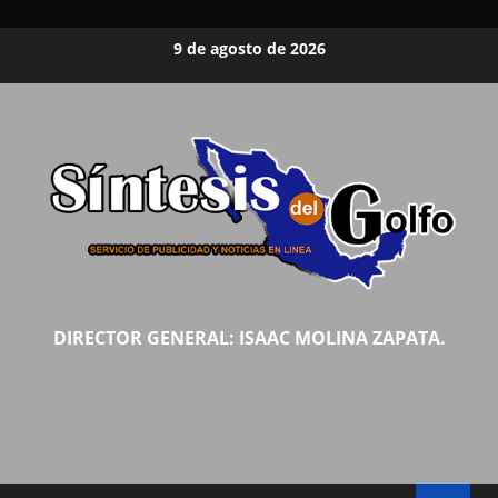
Saltar
9 de agosto de 2026
al
contenido
DIRECTOR GENERAL: ISAAC MOLINA ZAPATA.