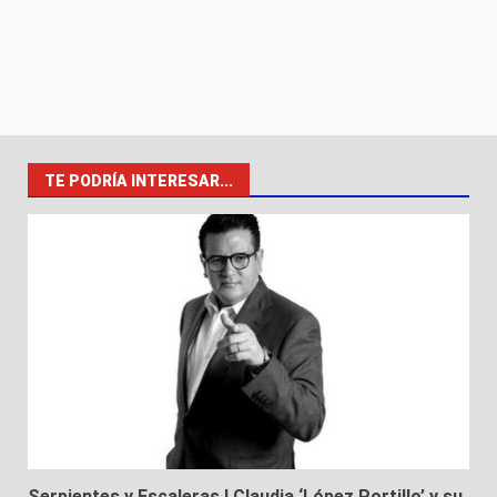
TE PODRÍA INTERESAR...
Serpientes y Escaleras I Claudia ‘López Portillo’ y su