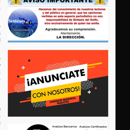
s
s
e
a
l
e
y
s
o
e
n
z