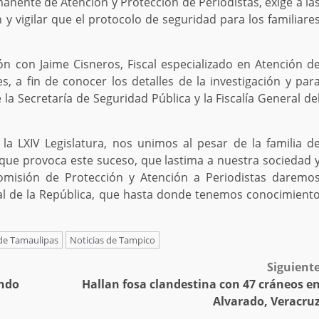
nente de Atención y Protección de Periodistas, exige a la
 y vigilar que el protocolo de seguridad para los familiare
n con Jaime Cisneros, Fiscal especializado en Atención d
 a fin de conocer los detalles de la investigación y par
la Secretaría de Seguridad Pública y la Fiscalía General de
a LXIV Legislatura, nos unimos al pesar de la familia d
que provoca este suceso, que lastima a nuestra sociedad 
 Comisión de Protección y Atención a Periodistas daremo
al de la República, que hasta donde tenemos conocimient
 de Tamaulipas
Noticias de Tampico
Siguient
ando
Hallan fosa clandestina con 47 cráneos e
Alvarado, Veracru