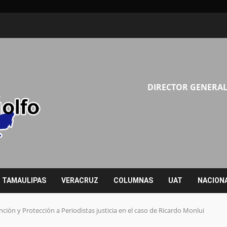
DIRECTOR GENERAL
TAMAULIPAS
VERACRUZ
COLUMNAS
UAT
NACION
nción y Protección a Periodistas justicia en el caso de Ricardo Monlui