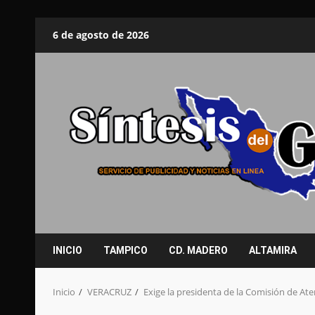
Saltar
6 de agosto de 2026
al
contenido
INICIO
TAMPICO
CD. MADERO
ALTAMIRA
Inicio
VERACRUZ
Exige la presidenta de la Comisión de Ate