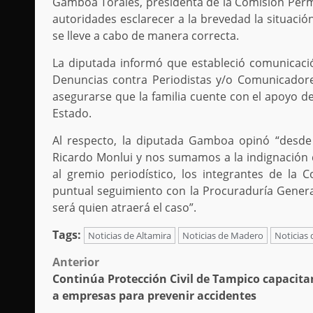
Gamboa Torales, presidenta de la Comisión Perma
autoridades esclarecer a la brevedad la situación
se lleve a cabo de manera correcta.
La diputada informó que estableció comunicació
Denuncias contra Periodistas y/o Comunicadores,
asegurarse que la familia cuente con el apoyo de 
Estado.
Al respecto, la diputada Gamboa opinó “desde l
Ricardo Monlui y nos sumamos a la indignación 
al gremio periodístico, los integrantes de la
puntual seguimiento con la Procuraduría Gener
será quien atraerá el caso”.
Tags:
Noticias de Altamira
Noticias de Madero
Noticias
Post
Anterior
Continúa Protección Civil de Tampico capacit
navigation
a empresas para prevenir accidentes