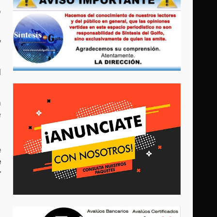
o
y
l
a
e
e
e
r