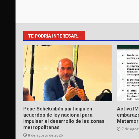
TE PODRÍA INTERESAR...
Pepe Schekaibán participa en
Activa I
acuerdos de ley nacional para
embarazo
impulsar el desarrollo de las zonas
Matamor
metropolitanas
7 de agos
8 de agosto de 2026