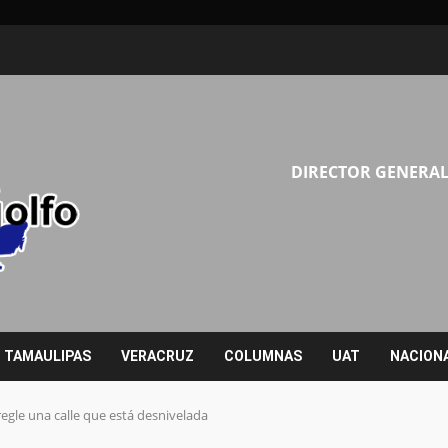
DIRECTOR GENERAL
TAMAULIPAS
VERACRUZ
COLUMNAS
UAT
NACION
gle una calle que está desnivelada