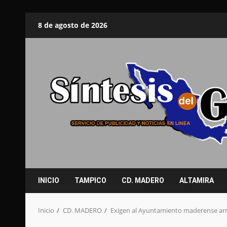
Saltar
8 de agosto de 2026
al
contenido
INICIO
TAMPICO
CD. MADERO
ALTAMIRA
Inicio
CD. MADERO
Exigen al Ayuntamiento maderense arre