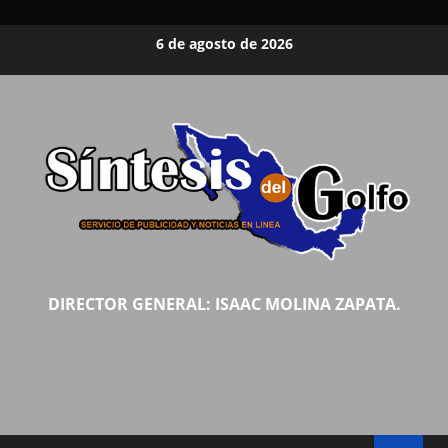
Saltar
6 de agosto de 2026
al
contenido
DIRECTOR GENERAL: ISAAC MOLINA ZAPATA.